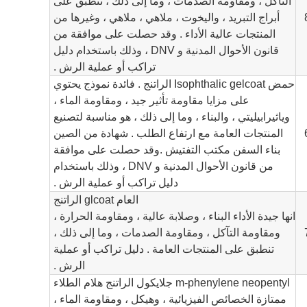
التآكل ، ومقاومة الصدمات ، وما إلى ذلك ، تنطبق على
أبراج التبريد ، واليخوت ، ملاهي ، ملاهي ، وغيرها من
المنتجات عالية الأداء . وقد حصلت على موافقة من
قانون الأحوال المدنية و DNV ، وذلك باستخدام دليل
تراكب أو عملية الرش .
حمض Isophthalic gelcoat الراتنج . فائدة نموذج يحتوي
على مزايا مقاومة تأثير جيد ، ومقاومة الماء ،
وياثيرابيليتي ، والبناء ، وما إلى ذلك ، هو مناسبة لتصنيع
المنتجات العامة مع ارتفاع الطلب . شهادة من الصين
بناء السفن مكتب التفتيش .
وقد حصلت على موافقة
من قانون الأحوال المدنية و DNV ، وذلك باستخدام
دليل تراكب أو عملية الرش .
العام glcoat الراتنج
انها جيدة الأداء البناء ، وصلابة عالية ، ومقاومة الحرارة ،
ومقاومة التآكل ، ومقاومة الصدمات ، وما إلى ذلك ،
تنطبق على المنتجات العامة . دليل تراكب أو عملية
الرش .
m-phenylene neopentyl جلايكول الراتنج هلام الطلاء
ممتازة الخصائص الفيزيائية ، وهيكل ، ومقاومة الماء ،