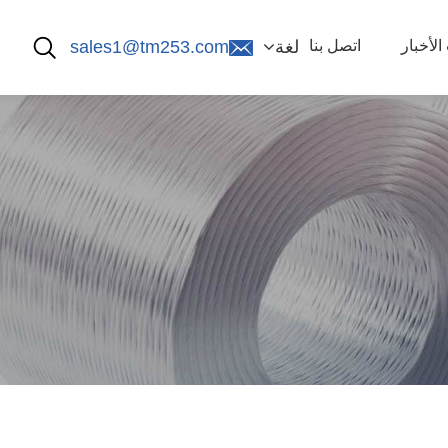
لأخبار
اتصل بنا
لغة
sales1@tm253.com