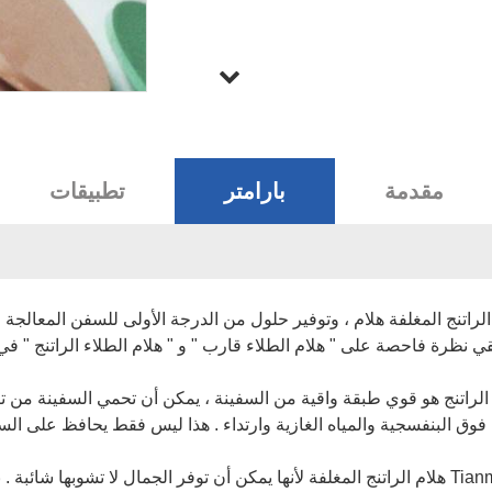
مقدمة
بارامتر
تطبيقات
 من الراتنج المغلفة هلام ، وتوفير حلول من الدرجة الأولى للسفن المعالجة 
نظرة فاحصة على " هلام الطلاء قارب " و " هلام الطلاء الراتنج " في
زة من هلام طلاء الراتنج : Tianma هلام طلاء الراتنج هو قوي طبقة واقية من السفينة ، يمكن أن ت
ة فوق البنفسجية والمياه الغازية وارتداء . هذا ليس فقط يحافظ على ا
2 . لا مثيل لها الجمال : أصحاب السفن والمصنعين اختيار Tianma هلام الراتنج المغلفة لأنها يمكن أن تو