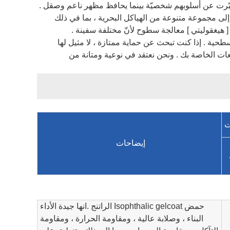
 عبّرت عن أسلوبهم شخصيّة بينما يحافظ مظهر ناعم وصقل .
بيقه يمتد إلى مجموعة متنوعة من الهياكل البحرية ، بما في ذلك
 هيغقوليتي ] معالجة سطوح لأنّ مختلفة سفينة .
لجة السطحية . إذا كنت تبحث عن حماية ممتازة ، لا مثيل لها
وقعات الخاصة بك . ونحن نعتقد في نوعية ومتانة من
ت
إيضاحات
حمض Isophthalic gelcoat الراتنج .
انها جيدة الأداء
البناء ، وصلابة عالية ، ومقاومة الحرارة ، ومقاومة