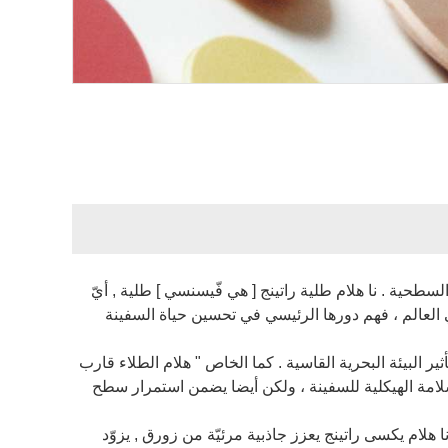
السطحية . نا هلام طلية راتينج [ هي فّيسنسي ] طلية , أيّ
 العالم ، فهم دورها الرئيسي في تحسين حياة السفينة
حمي السفينة من تأثير البيئة البحرية القاسية . كما الخاص " هلام الطلاء قارب
لسلامة الهيكلية للسفينة ، ولكن أيضا يضمن استمرار سطح
فر الجمال لا تشوبها شائبة . نا هلام يكسى راتينج يعزز جاذبية مرئيّة من زورق , يزوّد