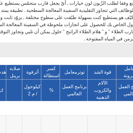
ا صنع وفقا لطلب الزّبون لون خيارات , أيّ يجعل قارب متحمّس يستطيع
لراتنج هو حل متعدد الوظائف التي تتجاوز التقليدية السفينة المعالجة السطحية . تط
كيّف هو يستطيع كنت بسهولة طبّقت على سطوح مختلفة , يزوّد ثابت و [
 الراتنج هو الخيار الأول الخاص بك للحصول على انجازات ملحوظة في السفينة المعا
قارب الطلاء " و " هلام الطلاء الراتنج " حلول يمكن أن تلبي وتجاوز الت
من في المياه المفتوحة .
امل
كسر
صلابة
قوة الشد
توتر
معامل
أثر
قوة
هد
رونة
استطالة
برينل
الآلام
ج العمل
برنامج العمل
كيلوجول
والكروب
%
ك
المي
العالمي
/ م 2
الذهنية