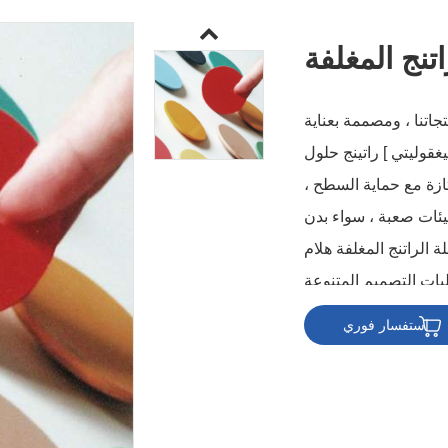
اتنج المغلفة
نتجاتنا ، ومصممة بعناية
يغقوليتي ] راتينج حلول
متازة مع حماية السطح ،
ئات صعبة ، سواء بدن
ة الراتنج المغلفة هلام
لبات التصميم المتنوعة
 يجعلها خيارا مثاليا .
استفسار فوري