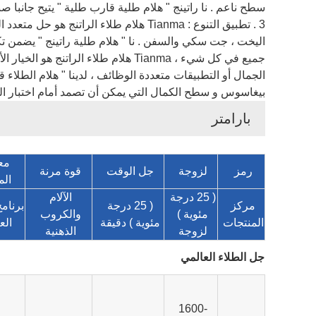
سطح ناعم . نا راتينج " هلام طلية قارب طلية " يتيح جانب
3 . تطبيق التنوع : Tianma هلام طلاء ا
اليخت ، جت سكي والسفن . نا " هلام طلية راتينج " يضمن ت
جميع في كل شيء ، Tianma هلام طلاء
الجمال أو التطبيقات متعددة الوظائف ، لدينا " هلام الطلاء 
بيغاسوس و سطح الكمال التي يمكن أن تصمد أمام اختبار الز
بارامتر
مع
رمز
لزوجة
جل الوقت
قوة مرنة
الم
( 25 درجة
الآلام
مركز
( 25 درجة
برنام
مئوية )
والكروب
المنتجات
مئوية ) دقيقة
الع
لزوجة
الذهنية
جل الطلاء العالمي
1600-