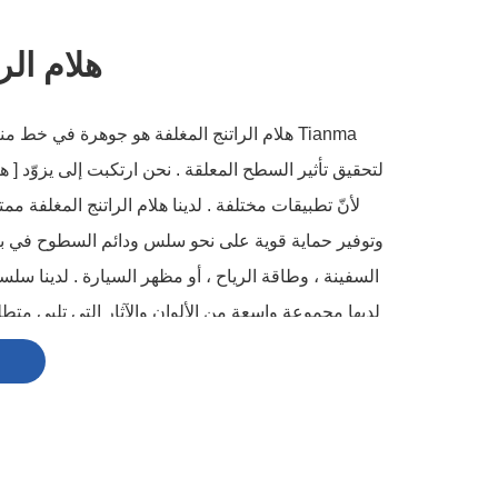
هلام الر
Tianma هلام الراتنج المغلفة هو جوهرة في خط م
لتحقيق تأثير السطح المعلقة . نحن ارتكبت إلى يزوّد [ ه
لأنّ تطبيقات مختلفة . لدينا هلام الراتنج المغلفة م
وتوفير حماية قوية على نحو سلس ودائم السطوح في بي
السفينة ، وطاقة الرياح ، أو مظهر السيارة . لدينا سلسل
لديها مجموعة واسعة من الألوان والآثار التي تلبي متط
والجمالية . سيولة ممتازة وسهولة الاستخدام