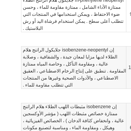
m-phenylene neopentyl جلايكول هلام الراتنج الطلاء
ممتازة الأداء الشامل ، ممتازة مقاومة للماء ، وحسن
ضوء الاحتفاظ ، ويمكن استخدامها في المنتجات التي
تتطلب أعلى سطح . يمكن استخدام فرشاة اليد أو رش
البلاستيك .
إن isobenzene-neopentyl جلايكول الراتنج هلام
الطلاء لديها مزايا لمعان جيدة ، والشفافية ، وصلابة
عالية ، ومقاومة التآكل ، وخاصة المياه ممتازة
1
المقاومة . تنطبق على إنتاج الرخام الاصطناعي ، العقيق
الاصطناعي ، والأدوات الصحية وغيرها من المنتجات
التي تتطلب مقاومة للماء .
إن isobenzene مثبطات اللهب الطلاء هلام الراتنج
ممتازة خصائص مثبطات اللهب ( مؤشر الأوكسجين
عالية ، وانخفاض كثافة الدخان ) ، الخصائص الفيزيائية ،
وهيكل ، ومقاومة الماء ، ومناسبة لتصنيع مكونات