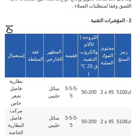
اللصق وفقا لمتطلبات العملاء .
2 - المؤشرات التقنية
اللزوجة (
الآلام
محتوى
رمز
والكروب
المظهر
عقد
المواد
ف
قيمة
إستعمال
المنتج
الذهنية .
الخارجي
السلطة
الصلبة
ق 25 ℃
)
بطارية
3-5-5-
سائل
فاصل
اد5100
45 ± 2
50-200
5
حليبي
شعر
خاص
مركب
3-5-5-
سائل
فاصل
اد5108
45 ± 2
50-200
5
حليبي
البطارية
الخاصة