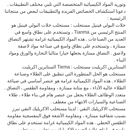
وتوريد المواد الكيميائية المتخصصة التي تلبي مختلف التطبيقات .
دعونا استكشاف الخصائص الفريدة والتطبيقات لبعض من منتجاتنا
الرئيسية :
خلات البولي فينيل مستحلب : مستحلب خلات البولي فينيل هو
المنتج الرئيسي من Tianma ، وتستخدم على نطاق واسع في
العديد من الصناعات . هذه المواد الكيميائية غرامة تشتهر التصاق
ممتازة ، وتستخدم على نطاق واسع في صناعة مواد لاصقة
ولاصق . التصاق ممتازة يجعلها خيارا مثاليا النجارة والورق ومواد
البناء .
الستايرين اكريليت مستحلب : Tiema الستايرين اكريليت
مستحلب هو الحل المتطورة التي تنطبق على الطلاء وصناعة
الطلاء . هذه المواد الكيميائية غرامة هو عنصر أساسي في صياغة
الطلاء عالية الأداء ، مع متانة ممتازة ، ومقاومة الطقس ، التصاق .
متعدد الوظائف الطلاء يجعل من عنصر هام في بناء طلاء ، طلاء
الصناعية والسيارات الانتهاء من معطف .
مستحلب الاكريليك النقي : لدينا مستحلب الاكريليك النقي تبرز
بسبب شفافية ممتازة ، ومقاومة الأشعة فوق البنفسجية مقاومة
الطقس الخطي . هذه المواد الكيميائية غرامة تستخدم على نطاق
واسع في إنتاج عالية الجودة الاكريليك مستحلب ، مستحلب