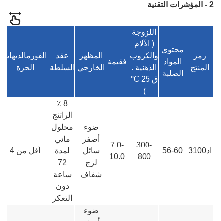
2 - المؤشرات التقنية
اللزوجة
( الآلام
محتوى
رمز
والكروب
المظهر
عقد
الفورمالديهايد
المواد
ف
قيمة
المنتج
الذهنية .
الخارجي
السلطة
الحرة
الصلبة
ق 25 ℃
)
8 ٪
الراتنج
ضوء
محلول
أصفر
مائي
7.0-
300-
اد3100
56-60
سائل
لمدة
أقل من 4
ا
10.0
800
لزج
72
شفاف
ساعة
دون
التعكر
ضوء