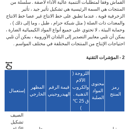
القماش وفقا لمتطلبات التنمية عالية الأداء لاصقة . سلسلة من
المنتجات هي السمة الرئيسية هي تشكيل تأثير جيد ، تأثير
الزخرفية قوية ، عندما تطبق على خط الانتاج غير عصا خط الانتاج
والمعدات ذات الصلة ( مثل شبكة حزام ، طبل ، وما إلى ذلك ) ،
وحماية البيئة ، لا تحتوي على جميع أنواع المواد الكيميائية الضارة ،
يمكن أن تلبي معايير التصدير إلى البلدان الأوروبية ، يمكن أن تلبي
احتياجات الإنتاج من المنتجات المختلفة في مختلف المواسم .
2 - المؤشرات التقنية
اللزوجة (
الآلام
محتوى
رمز
والكروب
قيمة الرقم
المظهر
المواد
إستعمال
المنتج
الذهنية .
الهيدروجيني
الخارجي
الصلبة
ق 25 ℃
)
الصيف
تشكيل
بوتيل
حليبي
الألياف