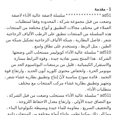
1 - مقدمة
ad51 * * * * * * * * * * * * * * سلسلة لاصقة عالية الأداء لاصقة
وضعت من قبل مجموعة شركة ، المحدودة وفقا لمتطلبات
العملاء في مختلف مجالات التطبيق و أنواع مختلفة من المنتجات .
هذه السلسلة من المنتجات تنطبق على الرطب الألياف الزجاجية
شعر ، فاصل البطارية ، شبكة الألياف الزجاجية تشكيل شبكة من
الطين ، مثل الربط ، وتستخدم على نطاق واسع .
ad510 * سلسلة عالية الأداء كوبوليمر مستحلب التي وضعتها
الشركة . هذا المنتج يتميز نفاذية جيدة ، وقوة الترابط ممتازة
والاستقرار الكيميائية ، قليل من برمنغنات البوتاسيوم الحد من
مونومر الحرة ، وانخفاض محتوى كلوريد أيون الحديد ، وارتفاع قوة
التجمد . فائدة نموذج مناسبة لأنّ إنتاج وتطبيق بطارية غشاء شعر ،
وتجهيز وتطبيق بطارية غشاء مركب المنتجات مع مختلف
متطلبات الأداء .
ad511 * سلسلة عالية الأداء مستحلب وضعت من قبل الشركة ،
مع التصاق جيدة الأولي ، وارتفاع معدل الاحتفاظ اللزوجة ،
والتجفيف السريع ، مقاومة للماء جيدة وبسيطة تكنولوجيا البناء ،
وما إلى ذلك يمكننا تطوير وإنتاج أنواع مختلفة من المنتجات ذاتية