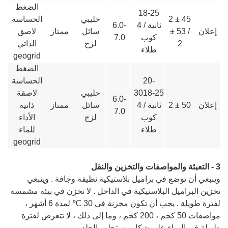
الضغط
18-25
45 ± 2
حليبي
الحساسة
ثانية / 4
6.0-
إعلان
/ 53 ±
سائل
ممتاز
لاصق
كوب
7.0
2
لزج
الذاتي
طلاء
geogrid
الضغط
20-
الحساسة
3018-25
حليبي
لاصقة
6.0-
إعلان
50 ± 2
ثانية / 4
سائل
ممتاز
ذاتية
7.0
كوب
لزج
الأداء
طلاء
للماء
geogrid
3 - التعبئة والمواصفات والتخزين والنقل
وينبغي أن توضع في براميل بلاستيكية نظيفة وجافة . وينبغي
تخزين البراميل البلاستيكية في الداخل . لا تخزن في بيئة مشمسة
لفترة طويلة . يجب أن تكون مخزنة في 30 ℃ لمدة 6 أشهر ،
مواصفات 50 كجم ، 200 كجم ، وما إلى ذلك ، لا تتعرض لفترة
طويلة في الهواء على شكل مستحلب الجلد .