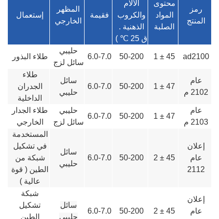
محتوى
الآلام
رمز
المظهر
المواد
والكروب
ف
قيمة
إستعمال
المنتج
الخارجي
الصلبة
الذهنية .
ق 25 ℃ )
حليبي
ad2100
45 ± 1
50-200
6.0-7.0
طلاء البذور
سائل لزج
طلاء
عام
سائل
47 ± 1
50-200
6.0-7.0
الجدران
2102 م
حليبي
الداخلية
عام
حليبي
طلاء الجدار
6.0-7.0
50-200
47 ± 1
2103 م
سائل لزج
الخارجي
المستخدمة
إعلان
في تشكيل
سائل
عام
45 ± 2
50-200
6.0-7.0
شبكة من
حليبي
2112
الطين ( قوة
عالية )
شبكة
إعلان
سائل
تشكيل
عام
45 ± 2
50-200
6.0-7.0
حليبي
الطين