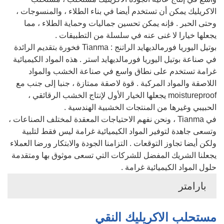
الاكريليك يمكن أن تستخدم أيضا في بناء الطلاء ، والمنسوجات ،
وحتى الحبر . فإنه يمكن تحسين جماليات وحماية الطلاء ، مما
يجعلها خيارا لا غنى عنه في سلسلة من التطبيقات .
بوتيل اليوريا فورمالديهايد الراتنج : Tianma فخورة بتقديم الرائدة
في صناعة بوتيل اليوريا فورمالديهايد استر . هذه المواد الكيميائية
غرامة تستخدم على نطاق واسع في صناعة الخشب والمواد
اللاصقة والمواد المركبة . قوة لاصقة ممتازة ، جنبا إلى جنب مع
moistureproof يجعلها الخيار الأول لإنتاج الخشب الرقائقي ،
الحبيبي وغيرها من المنتجات الخشبية الهندسية .
في Tianma ، ونحن نفهم الاحتياجات المعقدة لمختلف الصناعات ،
وتسعى جاهدة لتوفير المواد الكيميائية غرامة ليس فقط لتلبية
ولكن أيضا تجاوز التوقعات . التزامنا الجودة والابتكار ورضا العملاء
يجعلنا الشريك المفضل للشركات التي تسعى موثوق بها ومتقدمة
حلول المواد الكيميائية غرامة .
بارامتر
مستحلب الاكريليك النقي