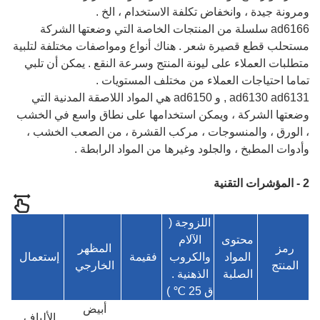
ومرونة جيدة ، وانخفاض تكلفة الاستخدام ، الخ .
ad6166 سلسلة من المنتجات الخاصة التي وضعتها الشركة
مستحلب قطع قصيرة شعر . هناك أنواع ومواصفات مختلفة لتلبية
متطلبات العملاء على ليونة المنتج وسرعة النقع . يمكن أن تلبي
تماما احتياجات العملاء من مختلف المستويات .
ad6130 ad6131 , و ad6150 هي المواد اللاصقة المدنية التي
وضعتها الشركة ، ويمكن استخدامها على نطاق واسع في الخشب
، الورق ، والمنسوجات ، مركب القشرة ، من الصعب الخشب ،
وأدوات المطبخ ، والجلود وغيرها من المواد الرابطة .
2 - المؤشرات التقنية
اللزوجة (
محتوى
الآلام
رمز
المظهر
المواد
والكروب
ف
قيمة
إستعمال
المنتج
الخارجي
الصلبة
الذهنية .
ق 25 ℃ )
أبيض
الألياف