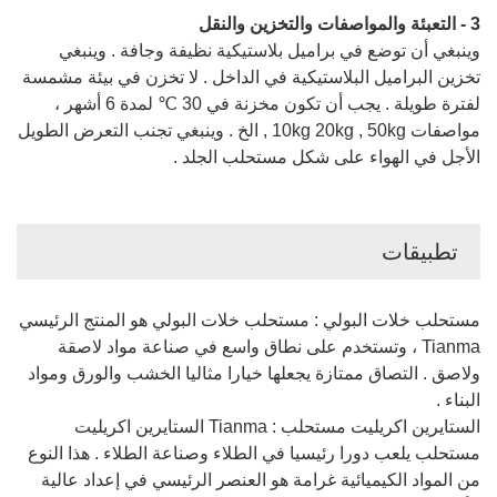
3 - التعبئة والمواصفات والتخزين والنقل
وينبغي أن توضع في براميل بلاستيكية نظيفة وجافة . وينبغي
تخزين البراميل البلاستيكية في الداخل . لا تخزن في بيئة مشمسة
لفترة طويلة . يجب أن تكون مخزنة في 30 ℃ لمدة 6 أشهر ،
مواصفات 10kg 20kg , 50kg , الخ . وينبغي تجنب التعرض الطويل
الأجل في الهواء على شكل مستحلب الجلد .
تطبيقات
مستحلب خلات البولي : مستحلب خلات البولي هو المنتج الرئيسي
Tianma ، وتستخدم على نطاق واسع في صناعة مواد لاصقة
ولاصق . التصاق ممتازة يجعلها خيارا مثاليا الخشب والورق ومواد
البناء .
الستايرين اكريليت مستحلب : Tianma الستايرين اكريليت
مستحلب يلعب دورا رئيسيا في الطلاء وصناعة الطلاء . هذا النوع
من المواد الكيميائية غرامة هو العنصر الرئيسي في إعداد عالية