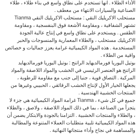
الأداء الطلاء . انها تستخدم على نطاق واسع في بناء طلاء ، طلاء
الصناعية والسيارات الانتهاء من معطف .
مستحلب الاكريليك النقي : مستحلب الاكريليك النقي Tianma
تشتهر الشفافية ، ومقاومة الأشعة فوق البنفسجية ، ومقاومة
الطقس . ويستخدم على نطاق واسع في إنتاج عالية الجودة
الاكريليك مستحلب ، والطلاء المعمارية والمنسوجات والحبر
المستخدمة . هذه المواد الكيميائية غرامة يعزز جماليات و خصائص
واقية من الطلاء .
بوتيل اليوريا فورمالديهايد الراتنج : بوتيل اليوريا فورمالديهايد
الراتنج هو العنصر الرئيسي في الخشب والمواد اللاصقة والمواد
المركبة . التصاق قوية ، جنبا إلى جنب مع مقاومة للرطوبة ،
يجعلها الخيار الأول لإنتاج الخشب الرقائقي ، الحبيبي وغيرها من
المنتجات الخشبية الهندسية .
جميع في كل شيء ، Tianma غرامة المواد الكيميائية هي جزء لا
يتجزأ من الصناعة ، بما في ذلك المواد اللاصقة ، ولاصق ، والطلاء
، والطلاء والمنتجات الخشبية . التزامنا بالجودة والابتكار يضمن أن
هذه المواد الكيميائية تلبية متطلبات العملاء المتنوعة والمطالبة
والمساهمة في نجاح وأداء منتجاتها النهائية .