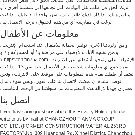
البيانات الشخصية الخاصة بك . نقل البيانات الحق - في بعض الحالات ،
لديك الحق في طلب نقل البيانات التي نجمعها إلى منظمة أخرى ، أو
مباشرة لك . إذا كان لديك طلب ، لدينا شهر واحد للرد عليك . إذا كنت
ترغب في ممارسة أي من هذه الحقوق ، يرجى الاتصال بنا .
معلومات عن الأطفال
ومن أولوياتنا الأخرى توفير الحماية للأطفال عند استخدام الإنترنت .
ونحن نشجع الآباء والأوصياء على مراقبة و / أو المشاركة و / أو
الإشراف على وتوجيه أنشطتها عبر الإنترنت . https://en.tm253.com لا
تعمد جمع أي معلومات شخصية عن الأطفال تحت سن 13 . إذا كنت
تعتقد أن طفلك يقدم هذه المعلومات على موقعنا على الانترنت ، ونحن
نوصي بشدة أن يمكنك الاتصال بنا على الفور ، ونحن سوف نبذل
قصارى جهدنا لإزالة هذه المعلومات من سجلاتنا في الوقت المناسب .
اتصل بنا
If you have any questions about this Privacy Notice, please
write to us by mail at CHANGZHOU TIANMA GROUP
CO.,LTD. (FORMER CONSTRUCTION MATERIAL 253RD
FACTORY),No. 309 Huanghai Rd, Xinbei District, Changzhou,