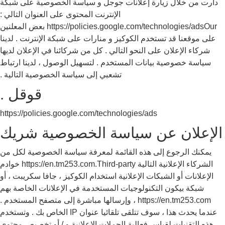
دارت من خلال زيارة إعلانات جوجل و سياسة الخصوصية على شبكة
الإنترنت المحتوى على العنوان التالي :
https://policies.google.com/technologies/adsOur بعض المعلنين
على موقعنا قد تستخدم الكوكيز و منارات على شبكة الإنترنت . لدينا
شركاء الإعلان على النحو التالي . كل من شركائنا في الإعلان لديها
سياسة خصوصية بيانات المستخدم . لتسهيل الوصول ، لدينا ارتباط
تشعبي إلى سياسة الخصوصية التالية .
قوقل .
https://policies.google.com/technologies/ads
الإعلان عن سياسة الخصوصية شريك
يمكنك الرجوع إلى هذه القائمة لمعرفة سياسة الخصوصية لكل من
الشركاء الإعلانية التالية https://en.tm253.com.Third-party خوادم
الإعلانات أو الشبكات الإعلانية استخدام الكوكيز ، جافا سكريبت ، أو
شبكة بيكون التكنولوجيات المستخدمة في الإعلانات الخاصة بهم
https://en.tm253.com ، وإرسالها مباشرة إلى متصفح المستخدم .
عندما يحدث هذا ، سوف تتلقى تلقائيا عنوان IP الخاص بك . وتستخدم
هذه التقنيات لقياس فعالية الحملات الإعلانية و / أو تخصيص محتوى